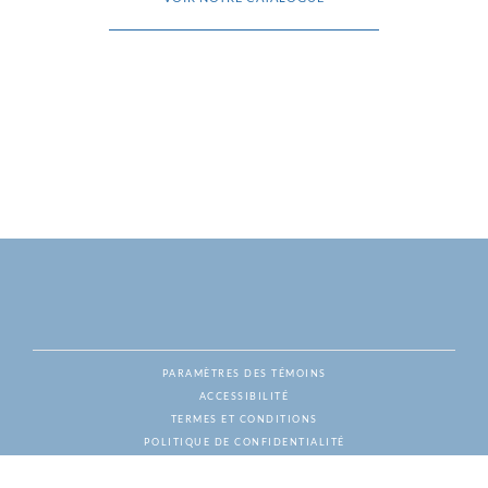
PARAMÈTRES DES TÉMOINS
ACCESSIBILITÉ
NAT
TERMES ET CONDITIONS
POLITIQUE DE CONFIDENTIALITÉ
© ESCALADE VINS & SPIRITUEUX, TOUS DROITS RÉSERVÉS