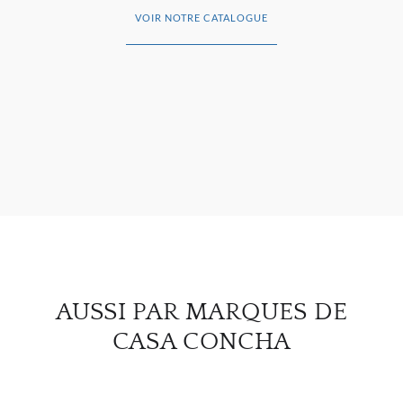
VOIR NOTRE CATALOGUE
À PR
SERV
CATA
MAR
NOUV
CON
AUSSI PAR MARQUES DE
CARR
CASA CONCHA