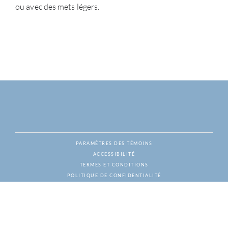
ou avec des mets légers.
PARAMÈTRES DES TÉMOINS
ACCESSIBILITÉ
NAT
TERMES ET CONDITIONS
POLITIQUE DE CONFIDENTIALITÉ
© ESCALADE VINS & SPIRITUEUX, TOUS DROITS RÉSERVÉS