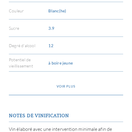
Couleur
Blanc(he)
Sucre
3.9
Degré d'alcool
12
Potentiel de
à boire jeune
vieillissement
À PR
VOIR PLUS
SERV
CATA
NOTES DE VINIFICATION
MAR
Vin élaboré avec une intervention minimale afin de